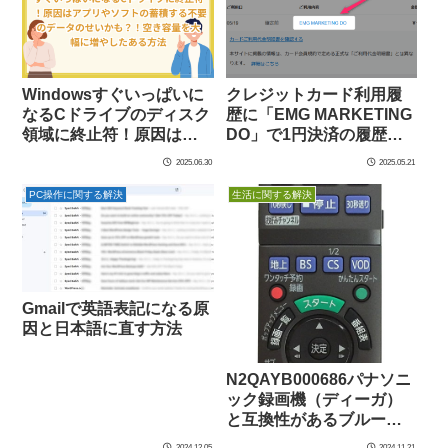
パスワードの再設定
Windowsすぐいっぱいに
クレジットカード利用履
なるCドライブのディスク
歴に「EMG MARKETING
領域に終止符！原因はア
DO」で1円決済の履歴あ
プリやソフトの蓄積する
り！EMG MARKETING
2025.06.30
2025.05.21
不要のデータのせい？！
DOとは？
空き容量を大幅に増やし
PC操作に関する解決
生活に関する解決
たある方法
Gmailで英語表記になる原
因と日本語に直す方法
N2QAYB000686パナソニ
ック録画機（ディーガ）
と互換性があるブルーレ
イレコーダー用代替リモ
2024.12.05
2024.11.21