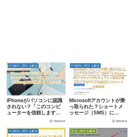
PC操作に関する解決
PC操作に関する解決
iPhoneがパソコンに認識
Microsoftアカウントが乗
されない？「このコンピ
っ取られた？ショートメ
ューターを信頼します
ッセージ（SMS）に
か？」が出ない原因と対
Microsoftアカウントのセ
2026.04.19
2025.08.23
処法（重症でした）
キュリティ警告が届い
た！アカウントの復元と
PC操作に関する解決
生活に関する解決