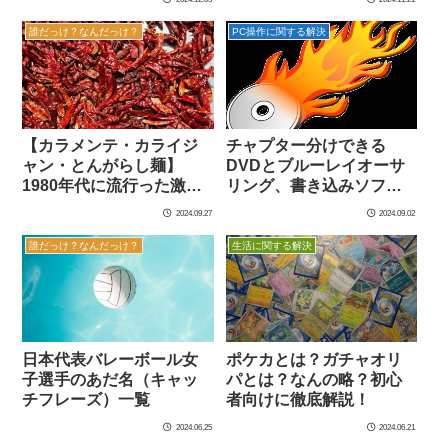
コン
誰だっけ？なんだっけ？
PC操作に関する解決
【カラメンテ・カライジ
チャプター分けできる
ャン・とんがらし麺】
DVDとブルーレイオーサ
1980年代に流行った激辛
リング、書き込みソフト
カップラーメン
（日本語対応 有料
2024.09.27
2024.09.02
Power2Go・DVD
Memory）を比較する
誰だっけ？なんだっけ？
生活に関する解決
日本代表バレーボール女
ポケカとは？ガチャオリ
子選手のあだ名（キャッ
パとは？なんの略？初心
チフレーズ）一覧
者向けに徹底解説！
2024.06.25
2024.06.21