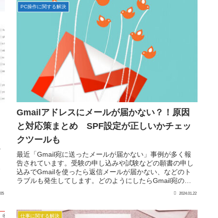
PC操作に関する解決
Gmailアドレスにメールが届かない？！原因
と対応策まとめ SPF設定が正しいかチェッ
クツールも
、
ン
最近「Gmail宛に送ったメールが届かない」事例が多く報
、
告されています。受験の申し込みや試験などの願書の申し
ら
込みでGmailを使ったら返信メールが届かない、などのト
ラブルも発生してします。どのようにしたらGmail宛のメ
ールが届くようになる...
.05
2024.01.22
仕事に関する解決