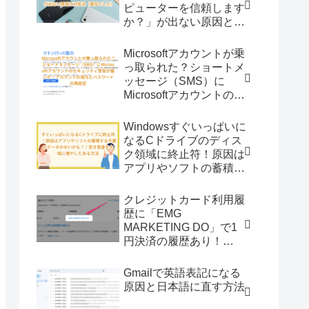
ピューターを信頼します
か？」が出ない原因と対
処法（重症でした）
Microsoftアカウントが乗
っ取られた？ショートメ
ッセージ（SMS）に
Microsoftアカウントのセ
キュリティ警告が届い
た！アカウントの復元と
Windowsすぐいっぱいに
パスワードの再設定
なるCドライブのディス
ク領域に終止符！原因は
アプリやソフトの蓄積す
る不要のデータのせ
い？！空き容量を大幅に
クレジットカード利用履
増やしたある方法
歴に「EMG
MARKETING DO」で1
円決済の履歴あり！
EMG MARKETING DO
とは？
Gmailで英語表記になる
原因と日本語に直す方法